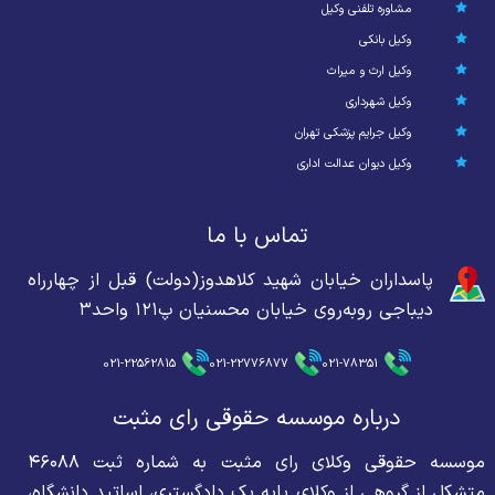
مشاوره تلفنی وکیل
وکیل بانکی
وکیل ارث و میراث
وکیل شهرداری
وکیل جرایم پزشکی تهران
وکیل دیوان عدالت اداری
تماس با ما
پاسداران خیابان شهید کلاهدوز(دولت) قبل از چهارراه
دیباجی روبه‌روی خیابان محسنیان پ۱۲۱ واحد۳
021-22562815
021-22776877
021-78351
درباره موسسه حقوقی رای مثبت
موسسه حقوقی وکلای رای مثبت به شماره ثبت ۴۶۰۸۸
متشکل از گروهی از وکلای پایه یک دادگستری، اساتید دانشگاه،