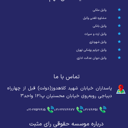
وکیل ملکی
مشاوره تلفنی وکیل
وکیل بانکی
وکیل ارث و میراث
وکیل شهرداری
وکیل جرایم پزشکی تهران
وکیل دیوان عدالت اداری
تماس با ما
پاسداران خیابان شهید کلاهدوز(دولت) قبل از چهارراه
دیباجی روبه‌روی خیابان محسنیان پ۱۲۱ واحد۳
021-22562815
021-22776877
021-78351
درباره موسسه حقوقی رای مثبت