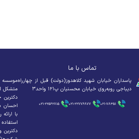
تماس با ما
پاسداران خیابان شهید کلاهدوز(دولت) قبل از چهارراه
دیباجی روبه‌روی خیابان محسنیان پ۱۲۱ واحد۳
متشکل از
دکترین ح
021-22562815
021-22776877
021-78351
احسان سه
با ارائه
استفاده 
دکترین و