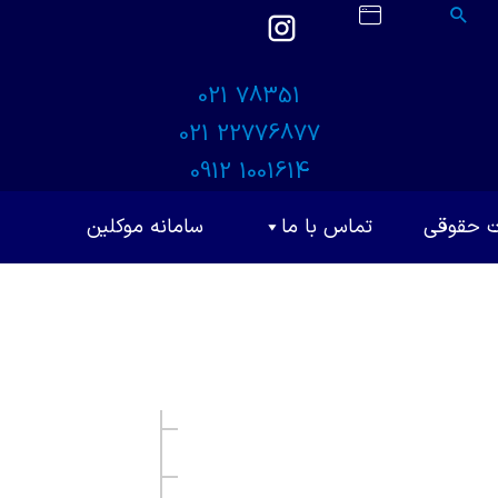
021 78351
021 22776877
0912 1001614
ت حقوقی
تماس با ما
سامانه موکلین