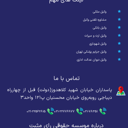
وکیل ملکی
مشاوره تلفنی وکیل
وکیل بانکی
وکیل ارث و میراث
وکیل شهرداری
وکیل جرایم پزشکی تهران
وکیل دیوان عدالت اداری
تماس با ما
پاسداران خیابان شهید کلاهدوز(دولت) قبل از چهارراه
دیباجی روبه‌روی خیابان محسنیان پ۱۲۱ واحد۳
021-22562815
021-22776877
021-78351
درباره موسسه حقوقی رای مثبت