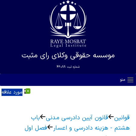
موسسه حقوقی وکلای رای مثبت
شماره ثبت
46088
منو
0
مورد علاقه
قوانین
قانون آیین دادرسی مدنی
باب
هشتم - هزینه دادرسی و اعسار
فصل اول