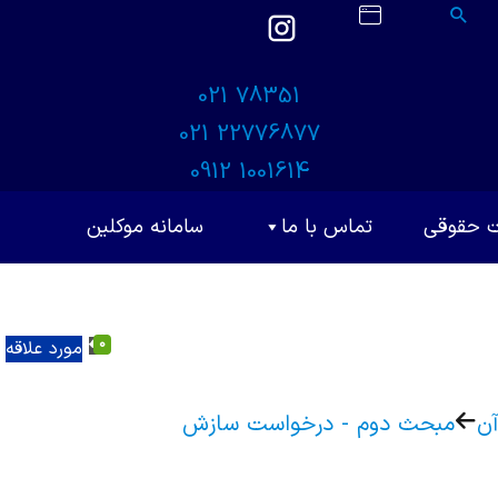
021 78351
021 22776877
0912 1001614
ت حقوقی
تماس با ما
سامانه موکلین
0
مورد علاقه
ن
مبحث دوم - درخواست سازش