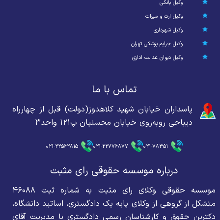
وکیل بانکی
وکیل ارث و میراث
وکیل شهرداری
وکیل جرایم پزشکی تهران
وکیل دیوان عدالت اداری
تماس با ما
پاسداران خیابان شهید کلاهدوز(دولت) قبل از چهارراه
دیباجی روبه‌روی خیابان محسنیان پ۱۲۱ واحد۳
021-22562815
021-22776877
021-78351
درباره موسسه حقوقی رای مثبت
موسسه حقوقی وکلای رای مثبت به شماره ثبت ۴۶۰۸۸
متشکل از گروهی از وکلای پایه یک دادگستری، اساتید دانشگاه،
دکترین حقوق و کارشناسان رسمی دادگستری با مدیریت آقای