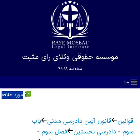
موسسه حقوقی وکلای رای مثبت
شماره ثبت
46088
منو
0
مورد علاقه
قوانین
قانون آیین دادرسی مدنی
باب
سوم - دادرسی نخستین
فصل سوم -