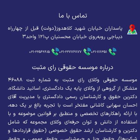
تماس با ما
پاسداران خیابان شهید کلاهدوز(دولت) قبل از چهارراه
دیباجی روبه‌روی خیابان محسنیان پ۱۲۱ واحد۳
021-22562815
021-22776877
021-78351
درباره موسسه حقوقی رای مثبت
موسسه حقوقی وکلای رای مثبت به شماره ثبت ۴۶۰۸۸
متشکل از گروهی از وکلای پایه یک دادگستری، اساتید دانشگاه،
دکترین حقوق و کارشناسان رسمی دادگستری با مدیریت آقای
احسان سهرابی کاشانی مفتخر است با تجربه بالغ بر یک دهه،
با ارائه راهکارهای تخصصی و منطبق بر قوانین موضوعه و با
استفاده از دانش و توان حرفه‌ای وکلای مجموعه که شامل
دکترین و کارشناسان ارشد حقوق خصوصی (حقوق قراردادها و
شرکت‌ها)، حقوق جزا و جرم‌شناسی، حقوق عمومی و حقوق