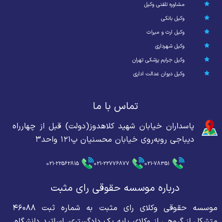
مشاوره تلفنی وکیل
وکیل بانکی
وکیل ارث و میراث
وکیل شهرداری
وکیل جرایم پزشکی تهران
وکیل دیوان عدالت اداری
تماس با ما
پاسداران خیابان شهید کلاهدوز(دولت) قبل از چهارراه
دیباجی روبه‌روی خیابان محسنیان پ۱۲۱ واحد۳
021-22562815
021-22776877
021-78351
درباره موسسه حقوقی رای مثبت
موسسه حقوقی وکلای رای مثبت به شماره ثبت ۴۶۰۸۸
متشکل از گروهی از وکلای پایه یک دادگستری، اساتید دانشگاه،