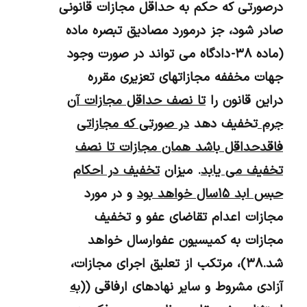
درصورتی‌ که حکم به حداقل مجازات قانونی
صادر شود، جز درمورد مصادیق تبصره ماده
(ماده ۳۸- دادگاه می تواند در صورت وجود
جهات مخففه مجازاتهای تعزیری مقرره
دراین قانون را
تا نصف حداقل مجازات آن
جرم
تخفیف دهد
در صورتی که مجازاتی
فاقدحداقل باشد همان مجازات تا نصف
تخفیف می یابد
. میزان
تخفیف در احکام
حبس ابد
۱۵سال خواهد بود
و در مورد
مجازات اعدام تقاضای عفو و تخفیف
مجازات به کمیسیون عفوارسال خواهد
شد.۳۸)، مرتکب از تعلیق اجرای مجازات،
آزادی مشروط و سایر نهادهای ارفاقی ((
به