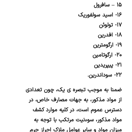
۱۵ – سافرول
۱۶- اسید سولفوریک
۱۷- تولوئن
۱۸- افدرین
۱۹- ارگومترین
۲۰- ارگوتامین
۲۱- پیپریدین
۲۲- سوداندرین.
ضمنا به موجب تبصره ی یک، چون تعدادی
از مواد مذکور، به جهات مصارف خاص، در
دسترس عموم است، در کلیه موارد کشف
مواد مذکور، سوءنیت مرتکب با توجه به
میزان مواد و سایر عوامل ملاک احراز جرم