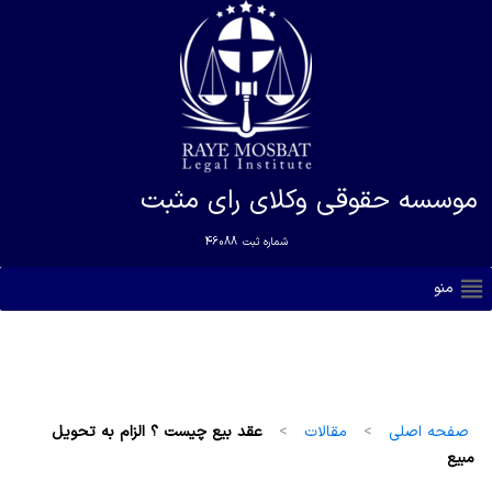
موسسه حقوقی وکلای رای مثبت
شماره ثبت
46088
منو
صفحه اصلی
>
مقالات
>
عقد بیع چیست ؟ الزام به تحویل
مبیع