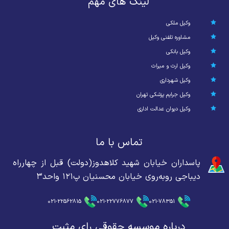
لینک های مهم
وکیل ملکی
مشاوره تلفنی وکیل
وکیل بانکی
وکیل ارث و میراث
وکیل شهرداری
وکیل جرایم پزشکی تهران
وکیل دیوان عدالت اداری
تماس با ما
پاسداران خیابان شهید کلاهدوز(دولت) قبل از چهارراه
دیباجی روبه‌روی خیابان محسنیان پ۱۲۱ واحد۳
021-22562815
021-22776877
021-78351
درباره موسسه حقوقی رای مثبت