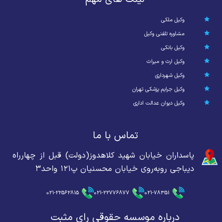
وکیل ملکی
مشاوره تلفنی وکیل
وکیل بانکی
وکیل ارث و میراث
وکیل شهرداری
وکیل جرایم پزشکی تهران
وکیل دیوان عدالت اداری
تماس با ما
پاسداران خیابان شهید کلاهدوز(دولت) قبل از چهارراه
دیباجی روبه‌روی خیابان محسنیان پ۱۲۱ واحد۳
021-22562815
021-22776877
021-78351
درباره موسسه حقوقی رای مثبت