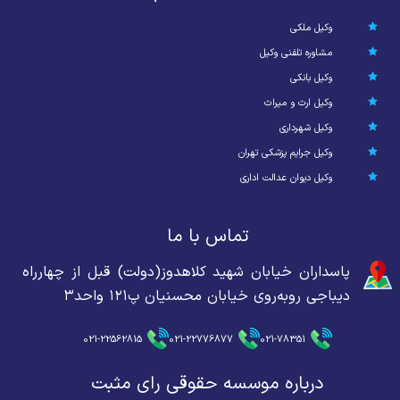
وکیل ملکی
مشاوره تلفنی وکیل
وکیل بانکی
وکیل ارث و میراث
وکیل شهرداری
وکیل جرایم پزشکی تهران
وکیل دیوان عدالت اداری
تماس با ما
پاسداران خیابان شهید کلاهدوز(دولت) قبل از چهارراه
دیباجی روبه‌روی خیابان محسنیان پ۱۲۱ واحد۳
021-22562815
021-22776877
021-78351
درباره موسسه حقوقی رای مثبت