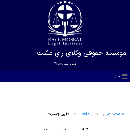
موسسه حقوقی وکلای رای مثبت
شماره ثبت
46088
منو
صفحه اصلی
>
مقالات
>
تغییر جنسیت