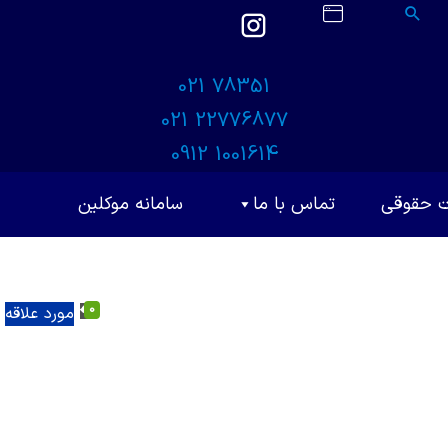
021 78351
021 22776877
0912 1001614
ت حقوقی
تماس با ما
سامانه موکلین
0
مورد علاقه