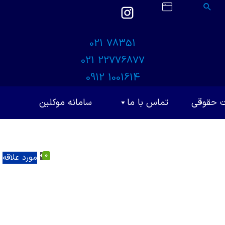
021 78351
021 22776877
0912 1001614
ت حقوقی
تماس با ما
سامانه موکلین
0
مورد علاقه