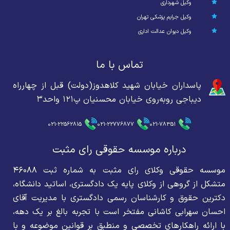
وکیل شهرداری
وکیل جرایم پزشکی تهران
وکیل دیوان عدالت اداری
تماس با ما
پاسداران خیابان شهید کلاهدوز(دولت) قبل از چهارراه
دیباجی روبه‌روی خیابان محسنیان پ۱۲۱ واحد۳
021-22562815
021-22776877
021-78351
درباره موسسه حقوقی رای مثبت
موسسه حقوقی وکلای رای مثبت به شماره ثبت ۴۶۰۸۸
متشکل از گروهی از وکلای پایه یک دادگستری، اساتید دانشگاه،
دکترین حقوق و کارشناسان رسمی دادگستری با مدیریت آقای
احسان سهرابی کاشانی مفتخر است با تجربه بالغ بر یک دهه،
با ارائه راهکارهای تخصصی و منطبق بر قوانین موضوعه و با