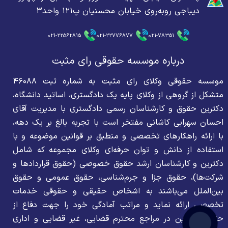
دیباجی روبه‌روی خیابان محسنیان پ۱۲۱ واحد۳
021-22562815
021-22776877
021-78351
درباره موسسه حقوقی رای مثبت
موسسه حقوقی وکلای رای مثبت به شماره ثبت ۴۶۰۸۸
متشکل از گروهی از وکلای پایه یک دادگستری، اساتید دانشگاه،
دکترین حقوق و کارشناسان رسمی دادگستری با مدیریت آقای
احسان سهرابی کاشانی مفتخر است با تجربه بالغ بر یک دهه،
با ارائه راهکارهای تخصصی و منطبق بر قوانین موضوعه و با
استفاده از دانش و توان حرفه‌ای وکلای مجموعه که شامل
دکترین و کارشناسان ارشد حقوق خصوصی (حقوق قراردادها و
شرکت‌ها)، حقوق جزا و جرم‌شناسی، حقوق عمومی و حقوق
بین‌الملل می‌باشند به اشخاص حقیقی و حقوقی خدمات
تخصصی ارائه نماید و مراتب آمادگی خود را جهت دفاع از
حقوق موکلین در مراجع محترم قضایی، غیر قضایی و اداری