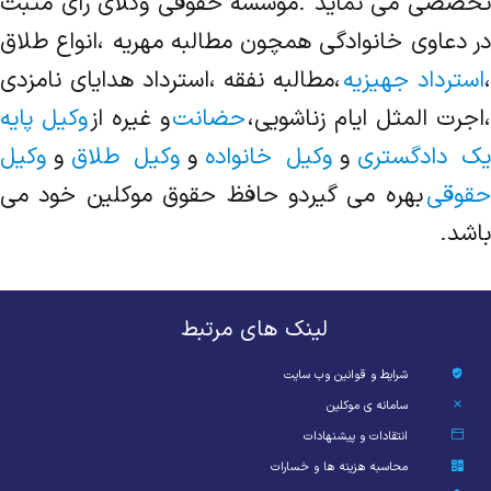
تخصصی می نماید .موسسه حقوقی وکلای رای مثبت
در دعاوی خانوادگی همچون مطالبه مهریه ،انواع طلاق
استرداد جهیزیه
،مطالبه نفقه ،استرداد هدایای نامزدی
،اجرت المثل ایام زناشویی،
حضانت
و غیره از
وکیل پایه
یک دادگستری
و
وکیل خانواده
و
وکیل طلاق
و
وکیل
حقوقی
بهره می گیردو حافظ حقوق موکلین خود می
باشد.
لینک های مرتبط
شرایط و قوانین وب سایت
سامانه ی موکلین
انتقادات و پیشنهادات
محاسبه هزینه ها و خسارات