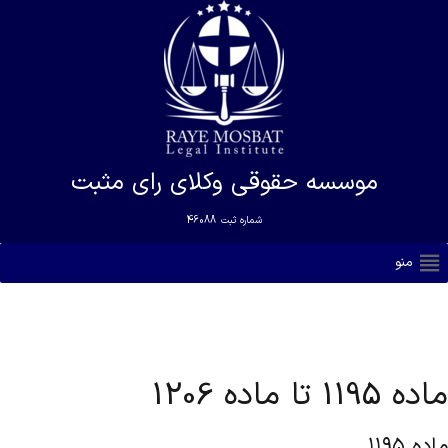
موسسه حقوقی وکلای رای مثبت
شماره ثبت
46088
منو
ماده 1195 تا ماده 1206
ماده ۱۱۹۵