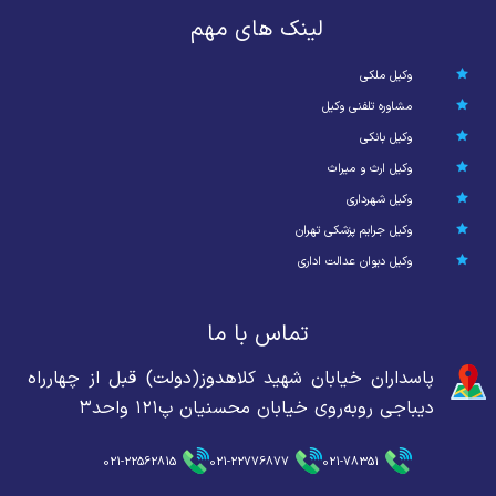
لینک های مهم
وکیل ملکی
مشاوره تلفنی وکیل
وکیل بانکی
وکیل ارث و میراث
وکیل شهرداری
وکیل جرایم پزشکی تهران
وکیل دیوان عدالت اداری
تماس با ما
پاسداران خیابان شهید کلاهدوز(دولت) قبل از چهارراه
دیباجی روبه‌روی خیابان محسنیان پ۱۲۱ واحد۳
021-22562815
021-22776877
021-78351