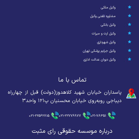
وکیل ملکی
مشاوره تلفنی وکیل
وکیل بانکی
وکیل ارث و میراث
وکیل شهرداری
وکیل جرایم پزشکی تهران
وکیل دیوان عدالت اداری
تماس با ما
پاسداران خیابان شهید کلاهدوز(دولت) قبل از چهارراه
دیباجی روبه‌روی خیابان محسنیان پ۱۲۱ واحد۳
021-22562815
021-22776877
021-78351
درباره موسسه حقوقی رای مثبت