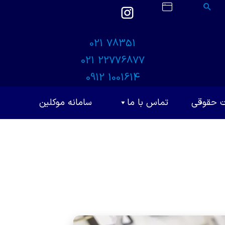
021 78351
021 22776877
0912 1001614
ت حقوقی
تماس با ما
سامانه موکلین